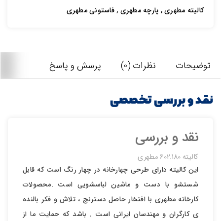
کالیته مطهری , پارچه مطهری , فاستونی مطهری
توضیحات
نظرات (0)
پرسش و پاسخ
تصاویر رسمی
نقد و بررسی تخصصی
نقد و بررسی
کالیته 602.180 مطهری
اشتراک گذاری در شبکه های اجتماعی
این کالیته دارای طرحی چهارخانه در چهار رنگ است که قابل
شستشو با دست و ماشین لباسشویی است .محصولات
کارخانه مطهری با افتخار حاصل دسترنج ، تلاش و فکر بالنده
ی کارگران و مهندسان ایرانی است . باشد که حمایت ما از
ارسال به ایمیل