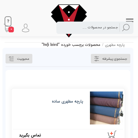
0
پارچه مطهری
/
محصولات برچسب خورده “hv]i lxivd”
جستجوی پیشرفته
محبوبیت
پارچه مطهری ساده
تماس بگیرید