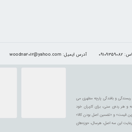
اس:
09109359082
آدرس ایمیل:
woodna2012@yahoo.com
ریسندگی و بافندگی پارچه مطهری می
ه و هر رده‌ی سنی، برای کاربران خود
رین قیمت» و «تضمین اصل بودن کالا»
 رعایت این سه اصل، هرسال، حوزه‌های