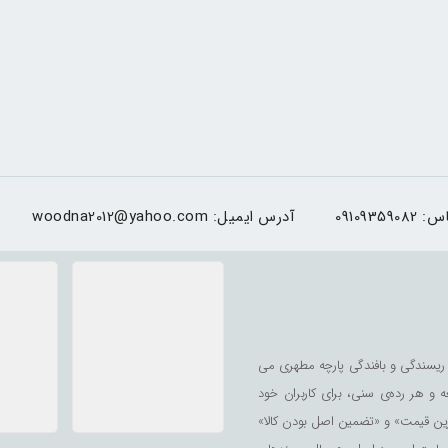
اس:
09109359082
آدرس ایمیل:
woodna2012@yahoo.com
ریسندگی و بافندگی پارچه مطهری می
ه و هر رده‌ی سنی، برای کاربران خود
رین قیمت» و «تضمین اصل بودن کالا»